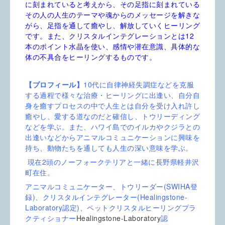
に刻まれていると考えから、その
足指に刻まれている
その人の人生のテーマや魂からのメッセージを解きな
がら、足指を通して癒やし、解放していくヒーリング
クリスタルインテグレーションとは12
です。また、
本のポイント水晶を使い、
感情や潜在意識、具体的な
体の不具合をヒーリングするものです。
【プロフィール】
10代に自律神経失調症などを克服
する過程で様々な治療・ヒーリングに出逢い、自分自
身を癒すプロセスの中で人生とは自分を受け入れ許し
癒やし、愛する道なのだと確信し、トウリーディング
などを学ぶ。また、ハワイ島でのイルカやクジラとの
出逢いなどからアニマルコミュニケーションに興味を
持ち、動物たちを通しても人生の深い意味を学ぶ。
現在2頭のノーフォークテリアと一緒に長野県軽井沢
町在住。
アニマルコミュニケーター、トウリーダー(SWIHA登
録)、クリスタルインテグレーター(Healingstone-
Laboratory認定)、
ペットクリスタルヒーリングプラ
Healingstone-Laboratory
クティショナー
認